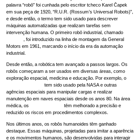
palavra “robô” foi cunhada pelo escritor tcheco Karel Čapek
em sua peça de 1920, “R.U.R. (Rossum’s Universal Robots)”,
e desde então, o termo tem sido usado para descrever
máquinas automatizadas que realizam tarefas sem
intervenção humana. O primeiro robô industrial, chamado
Unimate
, foi introduzido na linha de montagem da General
Motors em 1961, marcando o início da era da automação
industrial.
Desde então, a robótica tem avançado a passos largos. Os
robôs começaram a ser usados em diversas áreas, como
exploração espacial, medicina e educação. Por exemplo, o
Braço Canadense
tem sido usado pela NASA e outras
agências espaciais para manipular cargas e realizar
manutenção em naves espaciais desde os anos 80. Na área
médica, os
robôs cirúrgicos
têm melhorado a precisão e
reduzido os riscos em procedimentos complexos.
Nos últimos anos, os robôs humanoides têm ganhado
destaque. Essas máquinas, projetadas para imitar a aparência
e os movimentos humanos, são desenvolvidas para interagir